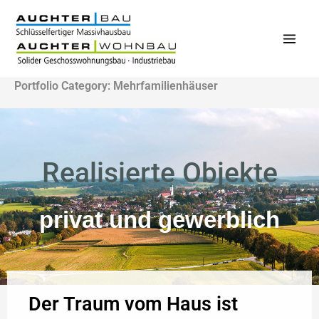
Zum
Inhalt
springen
Main
Men
Portfolio Category: Mehrfamilienhäuser
Realisierte Objekte
privat und gewerblich
Der Traum vom Haus ist