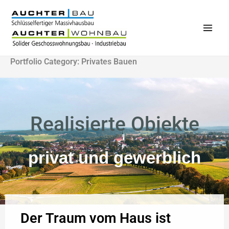
Zum
Inhalt
springen
Main
Men
Portfolio Category: Privates Bauen
Realisierte Objekte
privat und gewerblich
Der Traum vom Haus ist