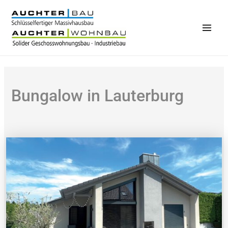
Zum
Inhalt
springen
Main
Men
Bungalow in Lauterburg