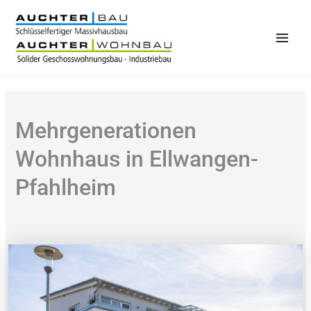
Zum
Inhalt
springen
Main
Men
Mehrgenerationen
Wohnhaus in Ellwangen-
Pfahlheim